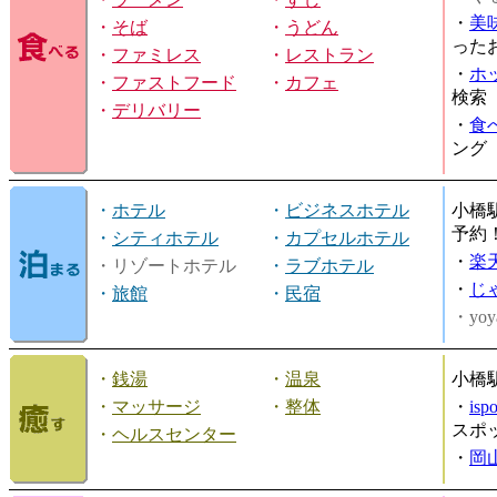
・
美
・
そば
・
うどん
った
・
ファミレス
・
レストラン
・
ホ
・
ファストフード
・
カフェ
検索
・
デリバリー
・
食
ング
・
ホテル
・
ビジネスホテル
小橋
予約
・
シティホテル
・
カプセルホテル
・
楽
・リゾートホテル
・
ラブホテル
・
じ
・
旅館
・
民宿
・yoy
・
銭湯
・
温泉
小橋
・
マッサージ
・
整体
・
is
スポ
・
ヘルスセンター
・
岡