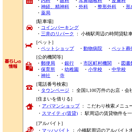
・
内科
・
眼科
・
耳鼻咽喉科
・
皮膚科
・
神経、精神科
・
外科
・
整形外科
・
形
・
薬局
[駐車場]
・
コインパーキング
・
三井のリパーク
： 小橋駅周辺の時間貸駐
[ペット]
・
ペットショップ
・
動物病院
・
ペット葬
[公的機関等]
・
郵便局
・
銀行
・
市区町村機関
・
図書
・
保育所
・
幼稚園
・
小学校
・
中学校
・
神社
・
寺
[電話番号検索]
・
タウンページ
： 全国1,100万件のお店
[住まいを借りる]
・
アパマンショップ
： こだわり検索メニュ
・
スマイティ(賃貸)
： 駅周辺の賃貸物件を
[アルバイト]
・
マッハバイト
： 小橋駅周辺のアルバイト