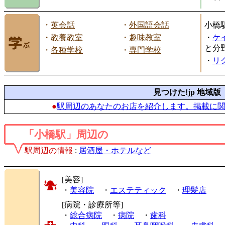
・
英会話
・
外国語会話
小橋
・
教養教室
・
趣味教室
・
ケ
と分
・
各種学校
・
専門学校
・
リ
見つけた!jp 地域版
●
駅周辺のあなたのお店を紹介します。掲載に
「小橋駅」周辺の
駅周辺の情報
:
居酒屋・ホテルなど
[美容]
・
美容院
・
エステティック
・
理髪店
[病院・診療所等]
・
総合病院
・
病院
・
歯科