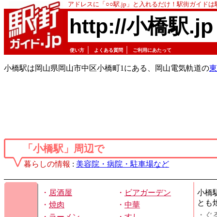
アドレスに「○○駅.jp」と入れるだけ！駅街ガイド
http://小橋駅.jp
｜
｜
使い方
よくある質問
ご利用にあたって
小橋駅は岡山県岡山市中区小橋町1にある、岡山電気軌道の
東
「小橋駅」周辺で
暮らしの情報
:
美容院・病院・駐車場など
・
居酒屋
・
ビアガーデン
小橋
とも
・
焼肉
・
中華
・ぐ
・
ラーメン
・
すし