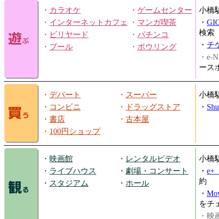
・
カラオケ
・
ゲームセンター
小橋
・
インターネットカフェ
・
マンガ喫茶
・
GI
検索
・
ビリヤード
・
パチンコ
・
チ
・
プール
・
ボウリング
・e-N
ース
・
デパート
・
スーパー
小橋
・
コンビニ
・
ドラッグストア
・
Shu
・
書店
・
古本屋
・
100円ショップ
・
映画館
・
レンタルビデオ
小橋
・
ライブハウス
・
劇場・コンサート
・
e
約
・
スタジアム
・
ホール
・
Mov
をチ
・映画